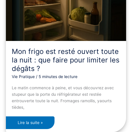
faire
pour
limiter
les
dégâts
?
Mon frigo est resté ouvert toute
la nuit : que faire pour limiter les
dégâts ?
Vie Pratique
/
5 minutes de lecture
Le matin commence à peine, et vous découvrez avec
stupeur que la porte du réfrigérateur est restée
entrouverte toute la nuit. Fromages ramollis, yaourts
tièdes,
Lire la suite »