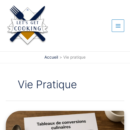
Aller
au
contenu
Accueil
Vie pratique
Vie Pratique
Tableaux
de
conversions
culinaires
: