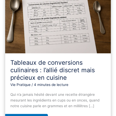
l’allié
discret
mais
précieux
en
cuisine
Tableaux de conversions
culinaires : l’allié discret mais
précieux en cuisine
Vie Pratique
/
4 minutes de lecture
Qui n’a jamais hésité devant une recette étrangère
mesurant les ingrédients en cups ou en onces, quand
notre cuisine parle en grammes et en millilitres […]