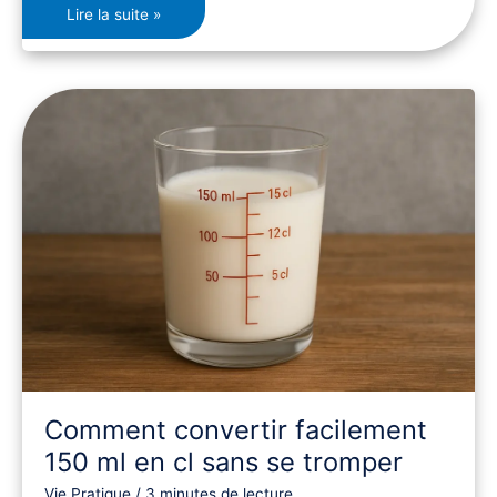
Lire la suite »
Comment
convertir
facilement
150
ml
en
cl
sans
se
tromper
Comment convertir facilement
150 ml en cl sans se tromper
Vie Pratique
/
3 minutes de lecture