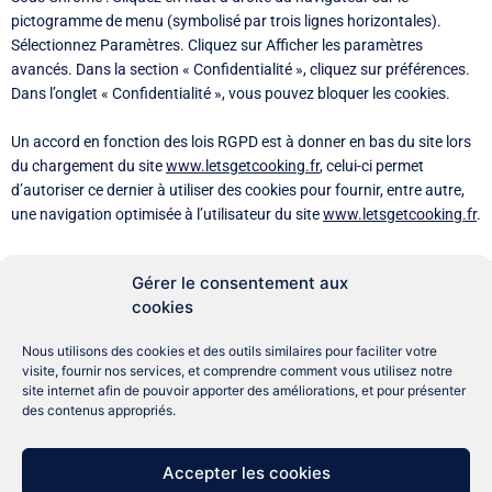
pictogramme de menu (symbolisé par trois lignes horizontales).
Sélectionnez Paramètres. Cliquez sur Afficher les paramètres
avancés. Dans la section « Confidentialité », cliquez sur préférences.
Dans l’onglet « Confidentialité », vous pouvez bloquer les cookies.
Un accord en fonction des lois RGPD est à donner en bas du site lors
du chargement du site
www.letsgetcooking.fr
, celui-ci permet
d’autoriser ce dernier à utiliser des cookies pour fournir, entre autre,
une navigation optimisée à l’utilisateur du site
www.letsgetcooking.fr
.
Gérer le consentement aux
Aménagement
Aide
cookies
Accompagnements
Angleterre
Couteaux
Anti-Gaspi
Conseils
Erreur
Epicerie
Nous utilisons des cookies et des outils similaires pour faciliter votre
Gastronomie
France
Japonais
Légumes
visite, fournir nos services, et comprendre comment vous utilisez notre
Recette
Que faire ?
Vie pratique
site internet afin de pouvoir apporter des améliorations, et pour présenter
Îles
des contenus appropriés.
Accepter les cookies