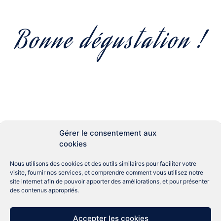
Bonne dégustation !
Gérer le consentement aux
Aménagement
Aide
cookies
Accompagnements
Angleterre
Couteaux
Anti-Gaspi
Conseils
Erreur
Epicerie
Nous utilisons des cookies et des outils similaires pour faciliter votre
Gastronomie
France
Japonais
Légumes
visite, fournir nos services, et comprendre comment vous utilisez notre
Recette
Que faire ?
site internet afin de pouvoir apporter des améliorations, et pour présenter
Vie pratique
Îles
des contenus appropriés.
Accepter les cookies