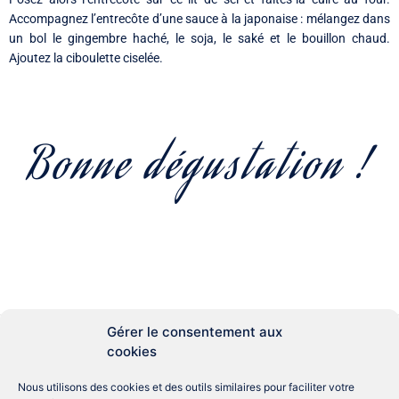
Accompagnez l’entrecôte d’une sauce à la japonaise : mélangez dans
un bol le gingembre haché, le soja, le saké et le bouillon chaud.
Ajoutez la ciboulette ciselée.
Bonne dégustation !
Gérer le consentement aux
Aménagement
Aide
cookies
Accompagnements
Angleterre
Couteaux
Anti-Gaspi
Conseils
Erreur
Epicerie
Nous utilisons des cookies et des outils similaires pour faciliter votre
Gastronomie
France